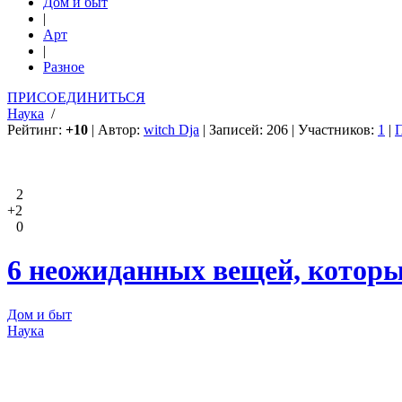
Дом и быт
|
Арт
|
Разное
ПРИСОЕДИНИТЬСЯ
Наука
/
Рейтинг:
+10
| Автор:
witch Dja
| Записей: 206 | Участников:
1
|
2
+2
0
6 неожиданных вещей, которы
Дом и быт
Наука