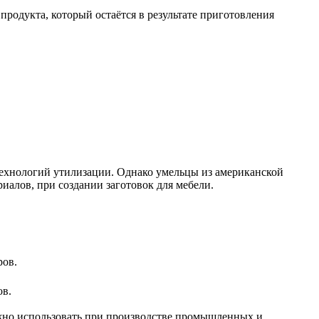
родукта, который остаётся в результате приготовления
 технологий утилизации. Однако умельцы из американской
иалов, при создании заготовок для мебели.
ов.
ожно использовать при производстве промышленных и