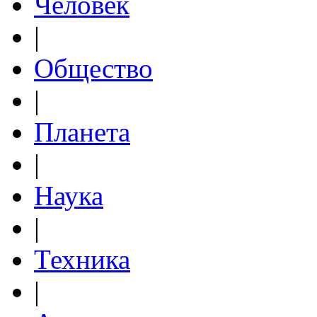
Человек
|
Общество
|
Планета
|
Наука
|
Техника
|