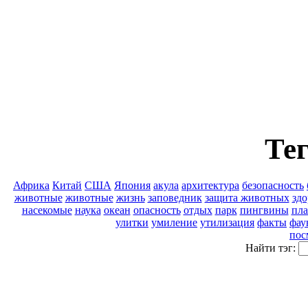
Тег
Африка
Китай
США
Япония
акула
архитектура
безопасность
животные
животные
жизнь
заповедник
защита животных
здо
насекомые
наука
океан
опасность
отдых
парк
пингвины
пла
улитки
умиление
утилизация
факты
фау
пос
Найти тэг: