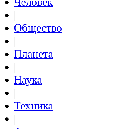
Человек
|
Общество
|
Планета
|
Наука
|
Техника
|