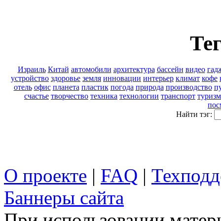
Тег
Израиль
Китай
автомобили
архитектура
бассейн
видео
гад
устройство
здоровье
земля
инновации
интерьер
климат
кофе
отель
офис
планета
пластик
погода
природа
производство
п
счастье
творчество
техника
технологии
транспорт
туризм
пос
Найти тэг:
О проекте
|
FAQ
|
Техподд
Баннеры сайта
При использовании матери