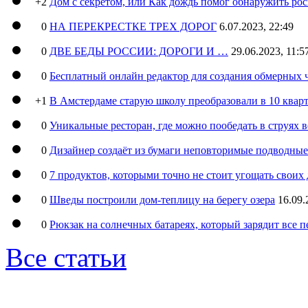
+2
Дом с секретом, или Как дождь помог обнаружить ро
0
НА ПЕРЕКРЕСТКЕ ТРЕХ ДОРОГ
6.07.2023, 22:49
0
ДВЕ БЕДЫ РОССИИ: ДОРОГИ И …
29.06.2023, 11:5
0
Бесплатный онлайн редактор для создания обмерных 
+1
В Амстердаме старую школу преобразовали в 10 кварт
0
Уникальные ресторан, где можно пообедать в струях 
0
Дизайнер создаёт из бумаги неповторимые подводны
0
7 продуктов, которыми точно не стоит угощать свои
0
Шведы построили дом-теплицу на берегу озера
16.09.
0
Рюкзак на солнечных батареях, который зарядит все 
Все статьи