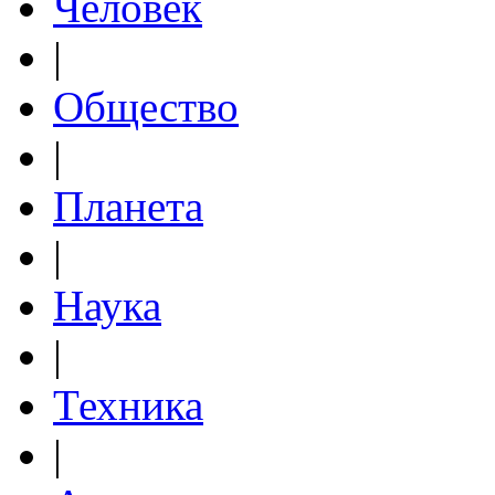
Человек
|
Общество
|
Планета
|
Наука
|
Техника
|