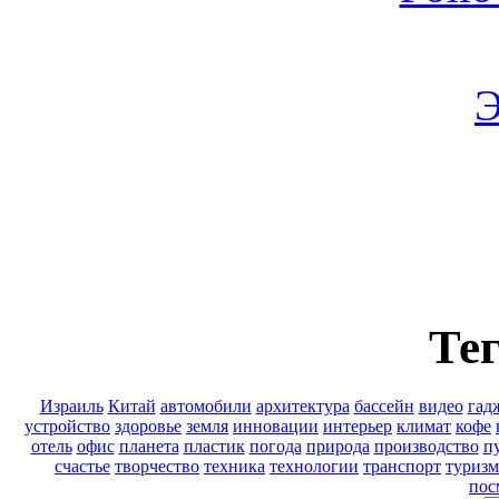
Э
Тег
Израиль
Китай
автомобили
архитектура
бассейн
видео
гад
устройство
здоровье
земля
инновации
интерьер
климат
кофе
отель
офис
планета
пластик
погода
природа
производство
п
счастье
творчество
техника
технологии
транспорт
туризм
пос