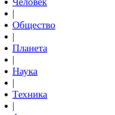
Человек
|
Общество
|
Планета
|
Наука
|
Техника
|