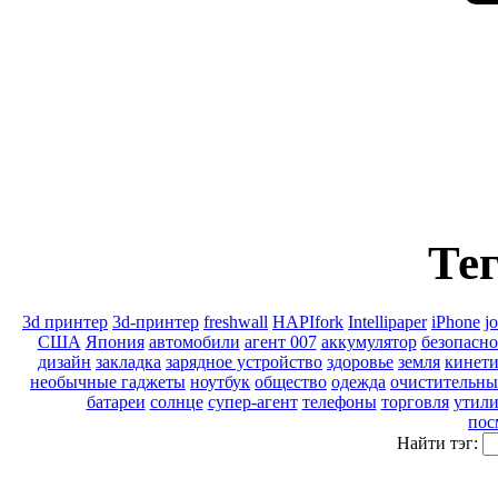
Тег
3d принтер
3d-принтер
freshwall
HAPIfork
Intellipaper
iPhone
j
США
Япония
автомобили
агент 007
аккумулятор
безопасно
дизайн
закладка
зарядное устройство
здоровье
земля
кинети
необычные гаджеты
ноутбук
общество
одежда
очистительны
батареи
солнце
супер-агент
телефоны
торговля
утили
пос
Найти тэг: