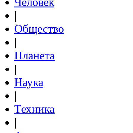
Человек
|
Общество
|
Планета
|
Наука
|
Техника
|