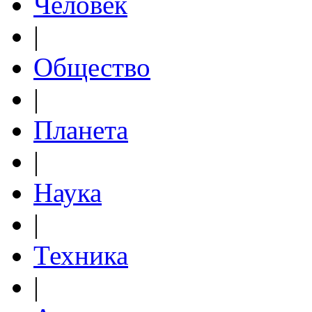
Человек
|
Общество
|
Планета
|
Наука
|
Техника
|