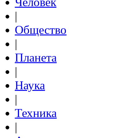
Человек
|
Общество
|
Планета
|
Наука
|
Техника
|