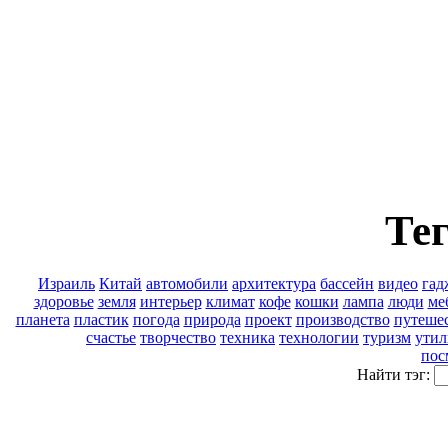
Тег
Израиль
Китай
автомобили
архитектура
бассейн
видео
гад
здоровье
земля
интерьер
климат
кофе
кошки
лампа
люди
ме
планета
пластик
погода
природа
проект
производство
путеше
счастье
творчество
техника
технологии
туризм
утил
пос
Найти тэг: