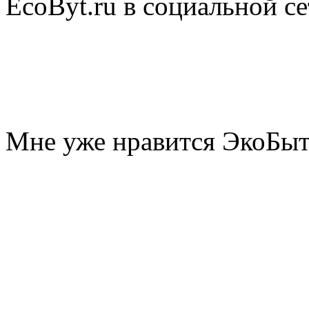
EcoByt.ru в социальной се
Мне уже нравится ЭкоБы