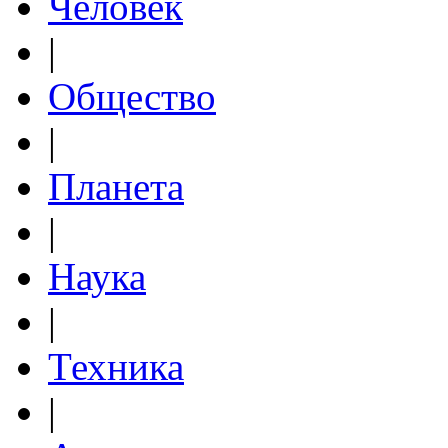
Человек
|
Общество
|
Планета
|
Наука
|
Техника
|