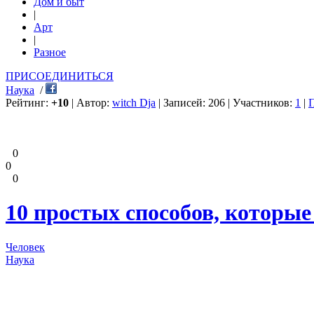
Дом и быт
|
Арт
|
Разное
ПРИСОЕДИНИТЬСЯ
Наука
/
Рейтинг:
+10
| Автор:
witch Dja
| Записей: 206 | Участников:
1
|
0
0
0
10 простых способов, которы
Человек
Наука