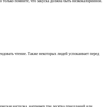
. Но только помните, что закуска должна быть низкокалорийной.
мендовать чтение. Также некоторых людей успокаивает перед
ическая нагрузка, например три десятка приседаний или