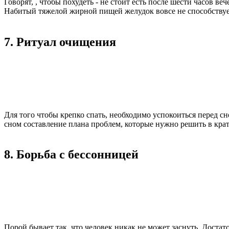
Говорят, , чтобы похудеть - не стоит есть после шести часов ве
Набитый тяжелой жирной пищей желудок вовсе не способствуе
7. Ритуал очищения
Для того чтобы крепко спать, необходимо успокоиться перед сн
сном составление плана проблем, которые нужно решить в кра
8. Борьба с бессонницей
Порой бывает так, что человек никак не может заснуть. Доста