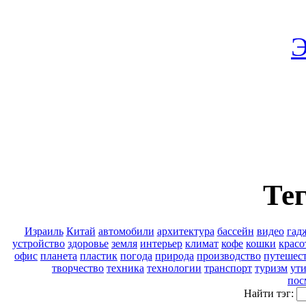
Э
Тег
Израиль
Китай
автомобили
архитектура
бассейн
видео
гад
устройство
здоровье
земля
интерьер
климат
кофе
кошки
красо
офис
планета
пластик
погода
природа
производство
путешес
творчество
техника
технологии
транспорт
туризм
ут
пос
Найти тэг: