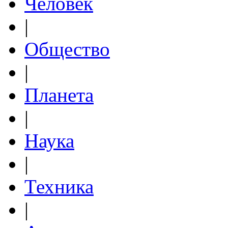
Человек
|
Общество
|
Планета
|
Наука
|
Техника
|