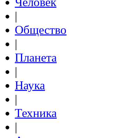
Человек
|
Общество
|
Планета
|
Наука
|
Техника
|