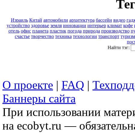
Тег
Израиль
Китай
автомобили
архитектура
бассейн
видео
гад
устройство
здоровье
земля
инновации
интерьер
климат
кофе
отель
офис
планета
пластик
погода
природа
производство
п
счастье
творчество
техника
технологии
транспорт
туризм
пос
Найти тэг:
О проекте
|
FAQ
|
Техподд
Баннеры сайта
При использовании матери
на ecobyt.ru — обязательн