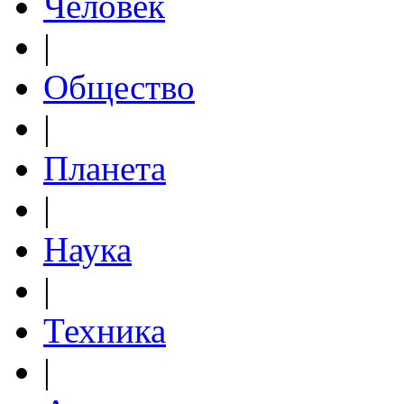
Человек
|
Общество
|
Планета
|
Наука
|
Техника
|