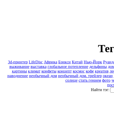
Тег
3d-принтер
LifeDisc
Африка
Бэнкси
Китай
Нью-Йорк
Руанд
выживание
выставка
глобальное потепление
дельфины
дом
картины
климат
конфеты
концепт
космос
кофе
креатив
ле
наводнение
необычный дом
необычный дом. трейлер
океан
солнце
стать гением
фото
ч
пос
Найти тэг: