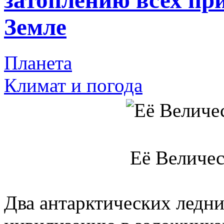
затоплению всех пр
Земле
Планета
Климат и погода
Её Величес
Два антарктических ледн