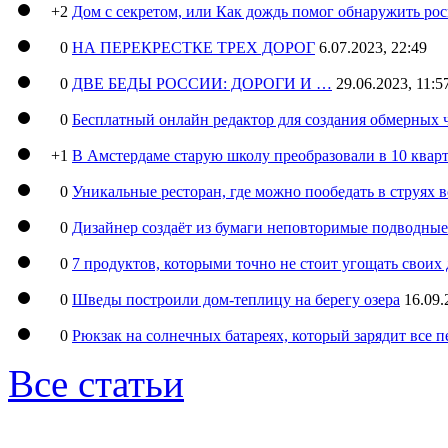
+2
Дом с секретом, или Как дождь помог обнаружить ро
0
НА ПЕРЕКРЕСТКЕ ТРЕХ ДОРОГ
6.07.2023, 22:49
0
ДВЕ БЕДЫ РОССИИ: ДОРОГИ И …
29.06.2023, 11:5
0
Бесплатный онлайн редактор для создания обмерных 
+1
В Амстердаме старую школу преобразовали в 10 кварт
0
Уникальные ресторан, где можно пообедать в струях 
0
Дизайнер создаёт из бумаги неповторимые подводны
0
7 продуктов, которыми точно не стоит угощать свои
0
Шведы построили дом-теплицу на берегу озера
16.09.
0
Рюкзак на солнечных батареях, который зарядит все 
Все статьи