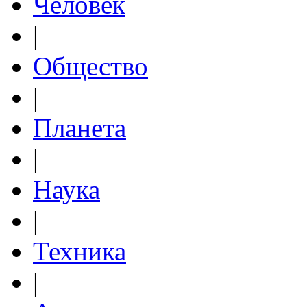
Человек
|
Общество
|
Планета
|
Наука
|
Техника
|