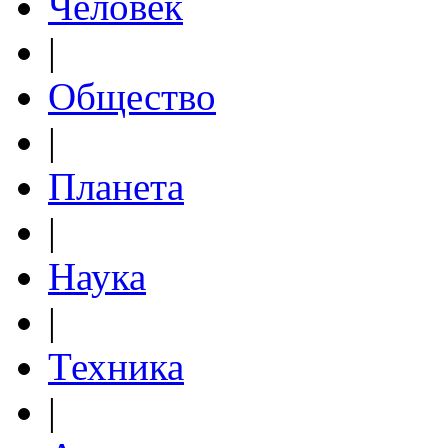
Человек
|
Общество
|
Планета
|
Наука
|
Техника
|