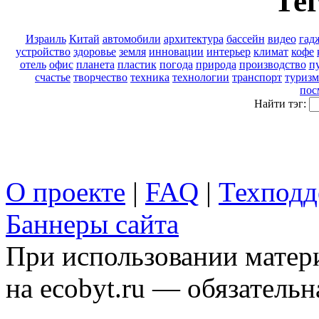
Тег
Израиль
Китай
автомобили
архитектура
бассейн
видео
гад
устройство
здоровье
земля
инновации
интерьер
климат
кофе
отель
офис
планета
пластик
погода
природа
производство
п
счастье
творчество
техника
технологии
транспорт
туризм
пос
Найти тэг:
О проекте
|
FAQ
|
Техподд
Баннеры сайта
При использовании матери
на ecobyt.ru — обязательн