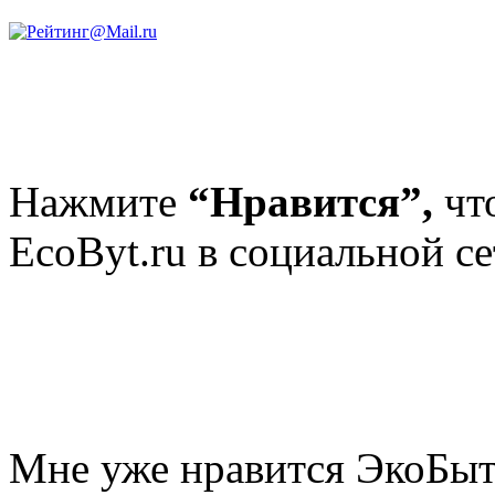
Нажмите
“Нравится”,
чт
EcoByt.ru в социальной се
Мне уже нравится ЭкоБы