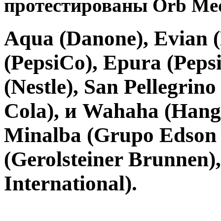
протестированы Orb Med
Aqua (
Danone
), Evian (
(
PepsiCo
), Epura (
Peps
(
Nestle
), San Pellegrino 
Cola
), и Wahaha (
Hang
Minalba (
Grupo Edson 
(
Gerolsteiner Brunnen
)
International
).