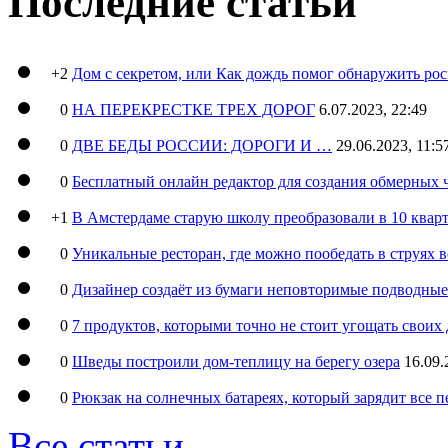
Последние статьи
+2
Дом с секретом, или Как дождь помог обнаружить ро
0
НА ПЕРЕКРЕСТКЕ ТРЕХ ДОРОГ
6.07.2023, 22:49
0
ДВЕ БЕДЫ РОССИИ: ДОРОГИ И …
29.06.2023, 11:5
0
Бесплатный онлайн редактор для создания обмерных 
+1
В Амстердаме старую школу преобразовали в 10 кварт
0
Уникальные ресторан, где можно пообедать в струях 
0
Дизайнер создаёт из бумаги неповторимые подводны
0
7 продуктов, которыми точно не стоит угощать свои
0
Шведы построили дом-теплицу на берегу озера
16.09.
0
Рюкзак на солнечных батареях, который зарядит все 
Все статьи