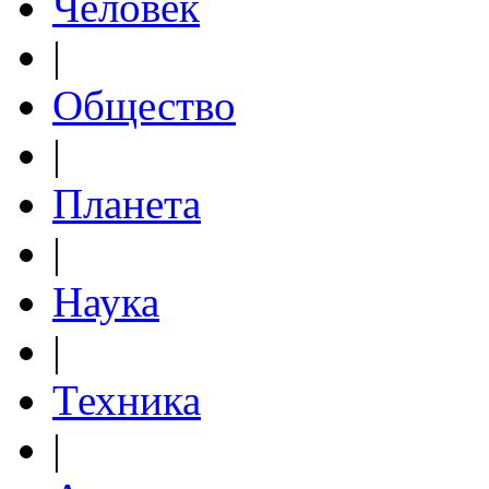
Человек
|
Общество
|
Планета
|
Наука
|
Техника
|