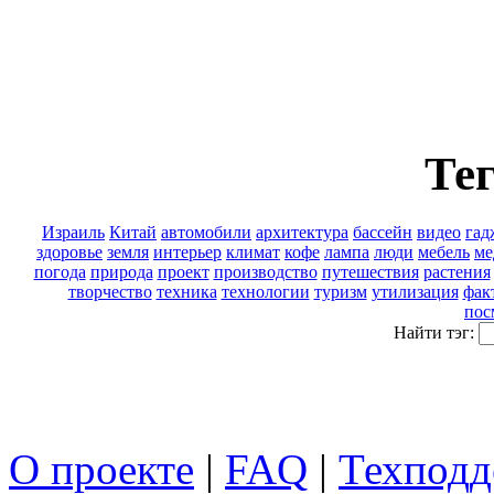
Тег
Израиль
Китай
автомобили
архитектура
бассейн
видео
гад
здоровье
земля
интерьер
климат
кофе
лампа
люди
мебель
ме
погода
природа
проект
производство
путешествия
растения
творчество
техника
технологии
туризм
утилизация
фак
пос
Найти тэг:
О проекте
|
FAQ
|
Техподд