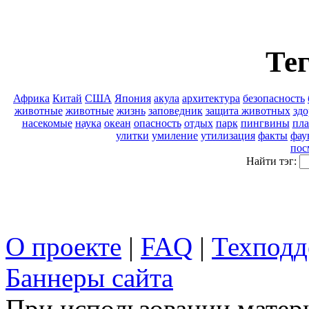
Тег
Африка
Китай
США
Япония
акула
архитектура
безопасность
животные
животные
жизнь
заповедник
защита животных
здо
насекомые
наука
океан
опасность
отдых
парк
пингвины
пла
улитки
умиление
утилизация
факты
фау
пос
Найти тэг:
О проекте
|
FAQ
|
Техподд
Баннеры сайта
При использовании матери