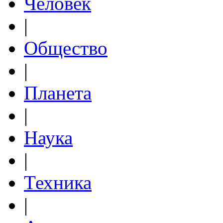
Человек
|
Общество
|
Планета
|
Наука
|
Техника
|