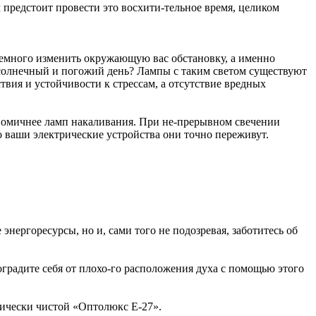
ам предстоит провести это восхити-тельное время, целиком
 немного изменить окружающую вас обстановку, а именно
й солнечный и погожий день? Лампы с таким светом существуют
вия и устойчивости к стрессам, а отсутствие вредных
номичнее ламп накаливания. При не-прерывном свечении
но ваши электрические устройства они точно переживут.
нергоресурсы, но и, сами того не подозревая, заботитесь об
градите себя от плохо-го расположения духа с помощью этого
огически чистой «Оптолюкс Е-27».