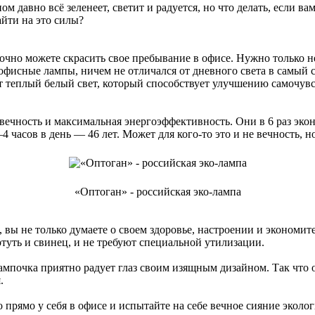
ом давно всё зеленеет, светит и радуется, но что делать, если в
айти на это силы?
ы точно можете скрасить свое пребывание в офисе. Нужно только
и офисные лампы, ничем не отличался от дневного света в самы
 теплый белый свет, который способствует улучшению самочувст
ечность и максимальная энергоэффективность. Они в 6 раз эко
 часов в день — 46 лет. Может для кого-то это и не вечность, 
«Оптоган» - российская эко-лампа
ы не только думаете о своем здоровье, настроении и экономите э
ртуть и свинец, и не требуют специальной утилизации.
мпочка приятно радует глаз своим изящным дизайном. Так что о
.
о прямо у себя в офисе и испытайте на себе вечное сияние экол