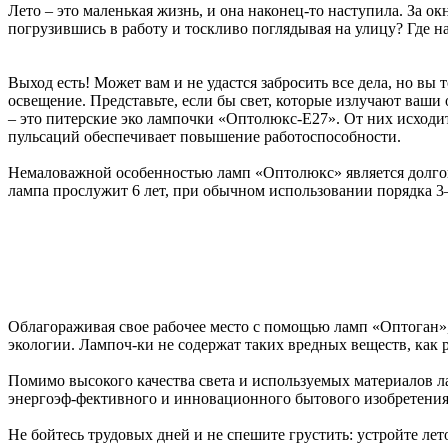
Лето – это маленькая жизнь, и она наконец-то наступила. За окн
погрузившись в работу и тоскливо поглядывая на улицу? Где н
Выход есть! Может вам и не удастся забросить все дела, но в
освещение. Представьте, если бы свет, которые излучают ваш
– это питерские эко лампочки «Оптолюкс-Е27». От них исходит
пульсаций обеспечивает повышение работоспособности.
Немаловажной особенностью ламп «Оптолюкс» является долгов
лампа прослужит 6 лет, при обычном использовании порядка 3–4
Облагораживая свое рабочее место с помощью ламп «Оптоган», в
экологии. Лампоч-ки не содержат таких вредных веществ, как 
Помимо высокого качества света и используемых материалов ла
энергоэф-фективного и инновационного бытового изобретения
Не бойтесь трудовых дней и не спешите грустить: устройте лет