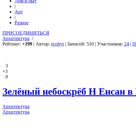
Дом и быт
|
Арт
|
Разное
ПРИСОЕДИНИТЬСЯ
Архитектура
/
Рейтинг:
+199
| Автор:
ecobyt
| Записей: 510 | Участников:
24
|
П
3
+3
0
Зелёный небоскрёб Н Енсан в
Архитектура
Архитектура