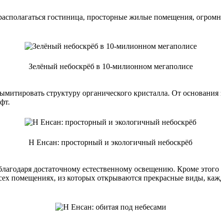
располагаться гостиница, просторные жилые помещения, огромны
Зелёный небоскрёб в 10-милионном мегаполисе
митировать структуру органического кристалла. От основания з
фт.
Н Енсан: просторный и экологичный небоскрёб
благодаря достаточному естественному освещению. Кроме этого 
сех помещениях, из которых открываются прекрасные виды, кажд