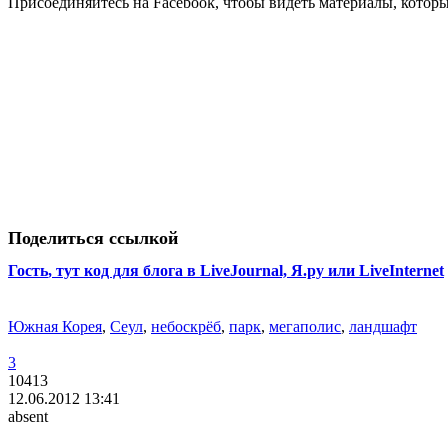
Присоединяйтесь на Facebook, чтобы видеть материалы, которых
Поделиться ссылкой
Гость
, тут код для блога в LiveJournal, Я.ру или LiveInternet
Южная Корея
,
Сеул
,
небоскрёб
,
парк
,
мегаполис
,
ландшафт
3
10413
12.06.2012 13:41
absent