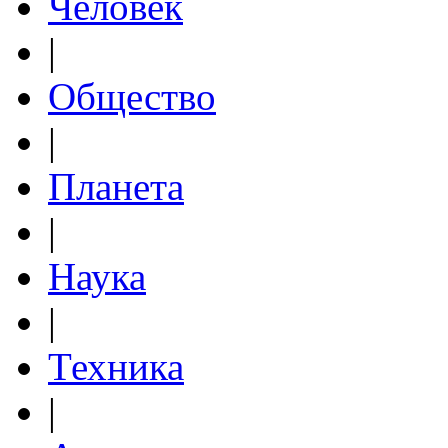
Человек
|
Общество
|
Планета
|
Наука
|
Техника
|