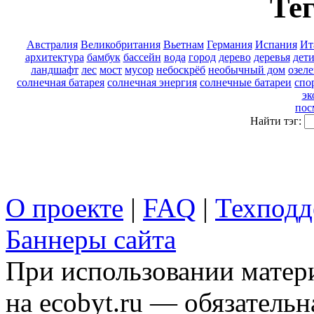
Тег
Австралия
Великобритания
Вьетнам
Германия
Испания
Ит
архитектура
бамбук
бассейн
вода
город
дерево
деревья
дет
ландшафт
лес
мост
мусор
небоскрёб
необычный дом
озел
солнечная батарея
солнечная энергия
солнечные батареи
спо
эк
пос
Найти тэг:
О проекте
|
FAQ
|
Техподд
Баннеры сайта
При использовании матери
на ecobyt.ru — обязательн