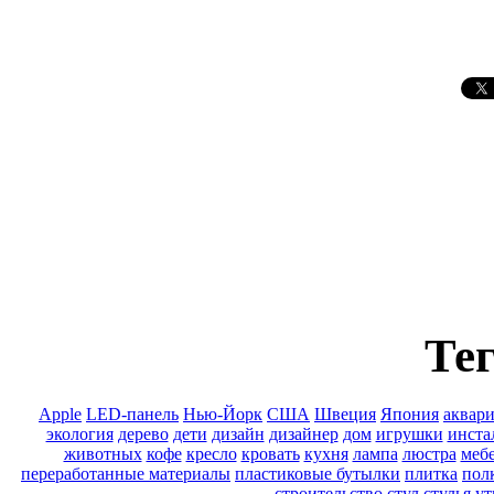
Тег
Apple
LED-панель
Нью-Йорк
США
Швеция
Япония
аквар
экология
дерево
дети
дизайн
дизайнер
дом
игрушки
инста
животных
кофе
кресло
кровать
кухня
лампа
люстра
меб
переработанные материалы
пластиковые бутылки
плитка
пол
строительство
стул
стулья
ут