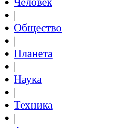
Человек
|
Общество
|
Планета
|
Наука
|
Техника
|