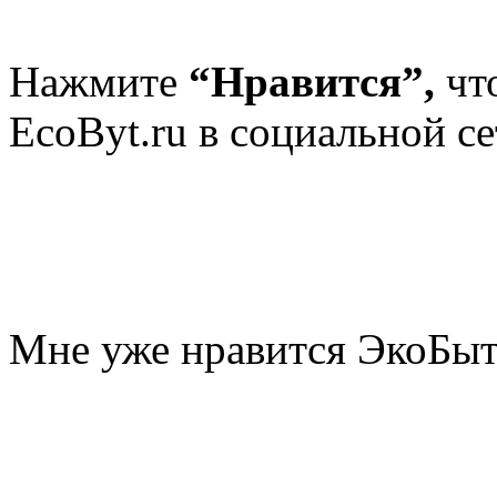
Нажмите
“Нравится”,
чт
EcoByt.ru в социальной се
Мне уже нравится ЭкоБы