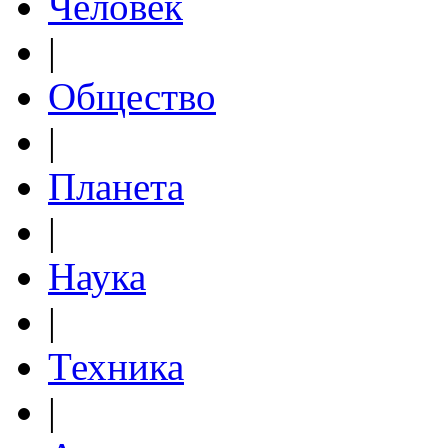
Человек
|
Общество
|
Планета
|
Наука
|
Техника
|