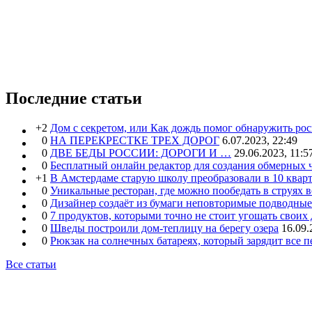
Последние статьи
+2
Дом с секретом, или Как дождь помог обнаружить ро
0
НА ПЕРЕКРЕСТКЕ ТРЕХ ДОРОГ
6.07.2023, 22:49
0
ДВЕ БЕДЫ РОССИИ: ДОРОГИ И …
29.06.2023, 11:5
0
Бесплатный онлайн редактор для создания обмерных 
+1
В Амстердаме старую школу преобразовали в 10 кварт
0
Уникальные ресторан, где можно пообедать в струях 
0
Дизайнер создаёт из бумаги неповторимые подводны
0
7 продуктов, которыми точно не стоит угощать свои
0
Шведы построили дом-теплицу на берегу озера
16.09.
0
Рюкзак на солнечных батареях, который зарядит все 
Все статьи