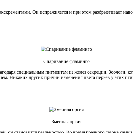
и экскрементами. Он испражняется и при этом разбрызгивает на
м
Спаривание фламинго
агодаря специальным пигментам из желез секреции. Зоологи, ко
ем. Никаких других причин изменения цвета перьев у этих птиц н
Змеиная оргия
зией, он становится реальностью. Во время брачного сезона сам