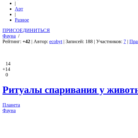
|
Арт
|
Разное
ПРИСОЕДИНИТЬСЯ
Фауна
/
Рейтинг:
+42
| Автор:
ecobyt
| Записей: 188 | Участников:
7
|
Пра
14
+14
0
Ритуалы спаривания у животн
Планета
Фауна