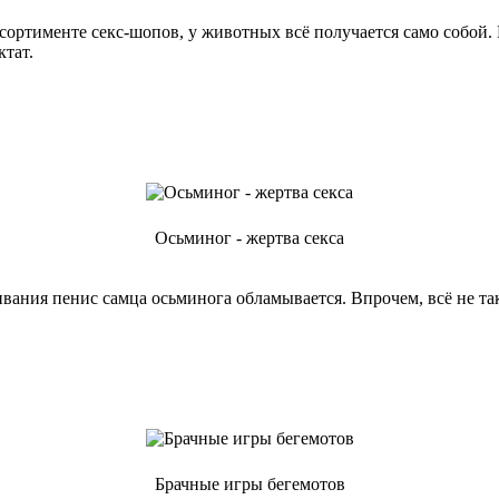
ссортименте секс-шопов, у животных всё получается само собой
ктат.
Осьминог - жертва секса
вания пенис самца осьминога обламывается. Впрочем, всё не так
Брачные игры бегемотов