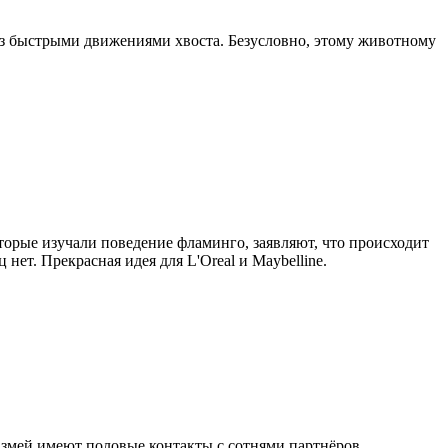
воз быстрыми движениями хвоста. Безусловно, этому животному
торые изучали поведение фламинго, заявляют, что происходит
ет. Прекрасная идея для L'Oreal и Maybelline.
ки змей имеют половые контакты с сотнями партнёров,