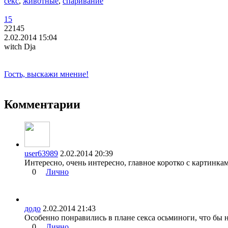
секс
,
животные
,
спаривание
15
22145
2.02.2014 15:04
witch Dja
Гость, выскажи мнение!
Комментарии
user63989
2.02.2014 20:39
Интересно, очень интересно, главное коротко с картинка
0
Лично
додо
2.02.2014 21:43
Особенно понравились в плане секса осьминоги, что бы н
0
Лично