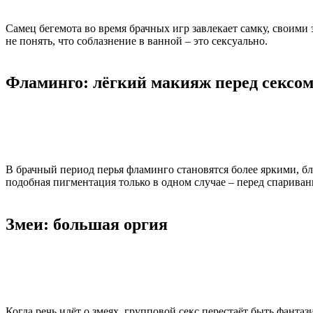
Самец бегемота во время брачных игр завлекает самку, своим
не понять, что соблазнение в ванной – это сексуально.
Фламинго: лёгкий макияж перед сексо
В брачный период перья фламинго становятся более яркими, бл
подобная пигментация только в одном случае – перед спаривани
Змеи: большая оргия
Когда речь идёт о змеях, групповой секс перестаёт быть фанта