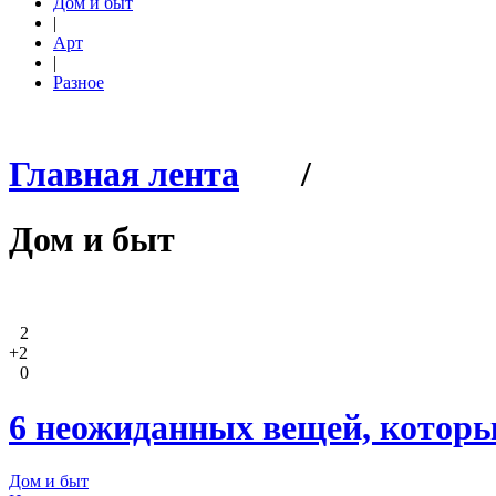
Дом и быт
|
Арт
|
Разное
Главная лента
/
Дом и быт
2
+2
0
6 неожиданных вещей, которы
Дом и быт