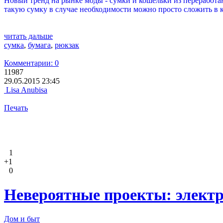
Новый тренд на рынке моды - сумки и кошельки из переработа
такую сумку в случае необходимости можно просто сложить в 
читать дальше
сумка
,
бумага
,
рюкзак
Комментарии: 0
11987
29.05.2015 23:45
Lisa Anubisa
Печать
1
+1
0
Невероятные проекты: электр
Дом и быт