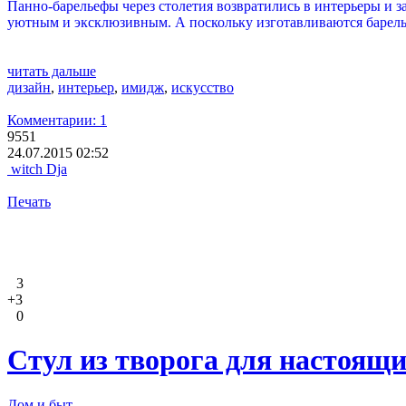
Панно-барельефы через столетия возвратились в интерьеры и 
уютным и эксклюзивным. А поскольку изготавливаются барелье
читать дальше
дизайн
,
интерьер
,
имидж
,
искусство
Комментарии: 1
9551
24.07.2015 02:52
witch Dja
Печать
3
+3
0
Стул из творога для настоящ
Дом и быт