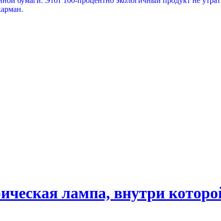
нной бумаги. Этот 100-процентно экологичный продукт не утра
карман.
ическая лампа, внутри которо