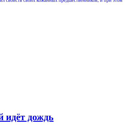
тил свойств своих кожанных предшественников, и при этом
й идёт дождь