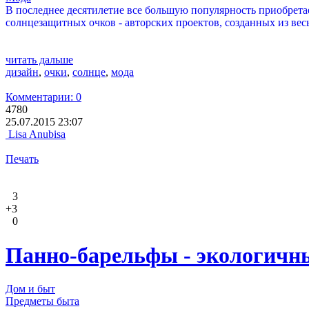
В последнее десятилетие все большую популярность приобрета
солнцезащитных очков - авторских проектов, созданных из ве
читать дальше
дизайн
,
очки
,
солнце
,
мода
Комментарии: 0
4780
25.07.2015 23:07
Lisa Anubisa
Печать
3
+3
0
Панно-барельфы - экологичн
Дом и быт
Предметы быта