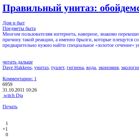
Правильный унитаз: обойдемс
Дом и быт
Предметы быта
Многим пользователям интернета, наверное, знакомо перекош
причину такой реакции, а именно брызги, которые плещутся со
предварительно нужно найти специальное «золотое сечение» ун
читать дальше
Dave Hakkens
,
унитаз
,
туалет
,
гигиена
,
вода
,
экономия
,
экологи
Комментарии: 1
6959
31.10.2011 10:26
witch Dja
Печать
1
+1
0