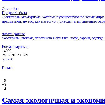
Дом и быт
Предметы быта
Любителям эко-туризма, которые путешествуют по всему миру, 
предметами, но это, как известно, приводит к загрязнению ок
читать дальше
эко-туризм
,
рюкзак
,
пластиковая бутылка
,
кофе
,
саронг
,
одежда
Комментарии: 24
14909
24.02.2012 15:49
absent
Печать
9
+5
4
Самая экологичная и экономи