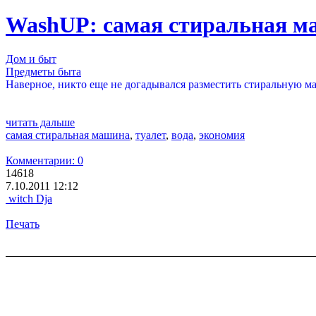
WashUP: самая стиральная м
Дом и быт
Предметы быта
Наверное, никто еще не догадывался разместить стиральную ма
читать дальше
самая стиральная машина
,
туалет
,
вода
,
экономия
Комментарии: 0
14618
7.10.2011 12:12
witch Dja
Печать