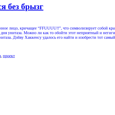
я без брызг
енное лицо, кричащее “FFUUUU!!”, что символизирует собой кр
 дня унитаза. Можно ли как то обойти этот неприятный и негиги
итаза. Дэйву Хаккенсу удалось его найти и изобрести тот самы
я
,
проект