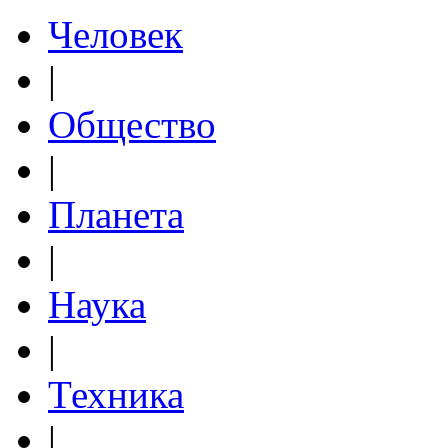
Человек
|
Общество
|
Планета
|
Наука
|
Техника
|