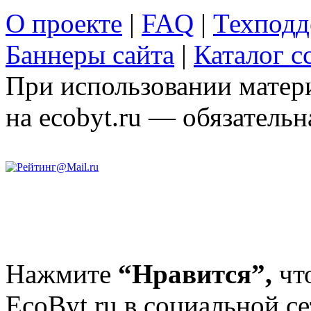
О проекте
|
FAQ
|
Техподд
Баннеры сайта
|
Каталог с
При использовании матери
на ecobyt.ru — обязательн
Нажмите
“Нравится”,
чт
EcoByt.ru в социальной се