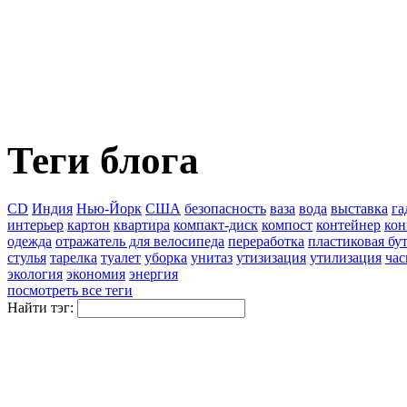
Теги блога
CD
Индия
Нью-Йорк
США
безопасность
ваза
вода
выставка
га
интерьер
картон
квартира
компакт-диск
компост
контейнер
кон
одежда
отражатель для велосипеда
переработка
пластиковая бу
стулья
тарелка
туалет
уборка
унитаз
утизизация
утилизация
ча
экология
экономия
энергия
посмотреть все теги
Найти тэг: