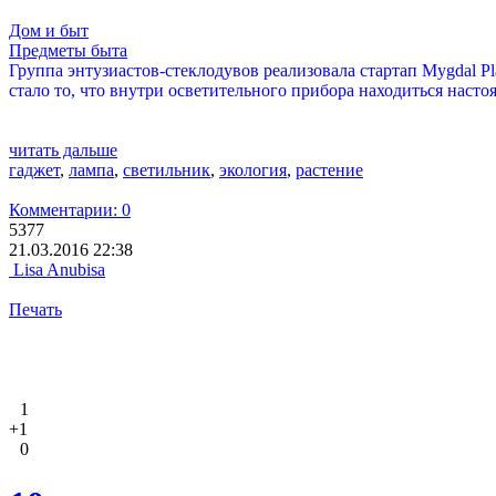
Дом и быт
Предметы быта
Группа энтузиастов-стеклодувов реализовала стартап Mygdal P
стало то, что внутри осветительного прибора находиться насто
читать дальше
гаджет
,
лампа
,
светильник
,
экология
,
растение
Комментарии: 0
5377
21.03.2016 22:38
Lisa Anubisa
Печать
1
+1
0