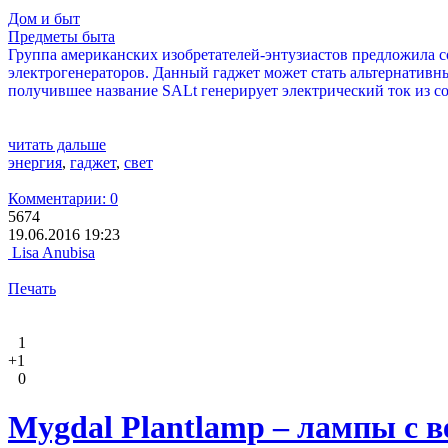
Дом и быт
Предметы быта
Группа американских изобретателей-энтузиастов предложила с
электрогенераторов. Данный гаджет может стать альтернативны
получившее название SALt генерирует электрический ток из с
читать дальше
энергия
,
гаджет
,
свет
Комментарии: 0
5674
19.06.2016 19:23
Lisa Anubisa
Печать
1
+1
0
Mygdal Plantlamp – лампы с 