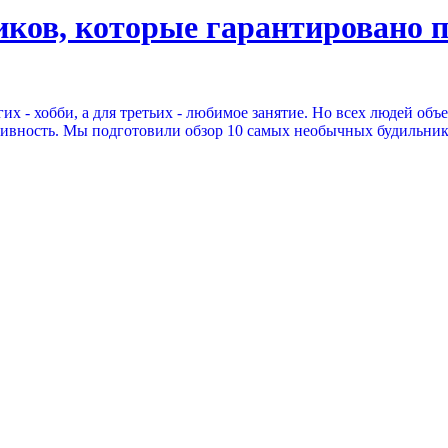
ков, которые гарантировано п
гих - хобби, а для третьих - любимое занятие. Но всех людей об
вность. Мы подготовили обзор 10 самых необычных будильников