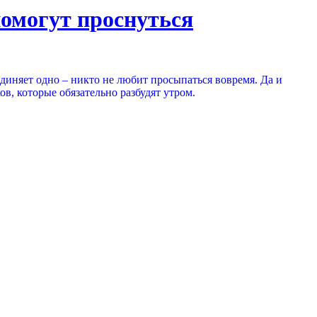
омогут проснуться
ъединяет одно – никто не любит просыпаться вовремя. Да и
, которые обязательно разбудят утром.