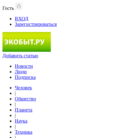
Гость
ВХОД
Зарегистрироваться
Добавить статью
Новости
Люди
Подписка
Человек
|
Общество
|
Планета
|
Наука
|
Техника
|