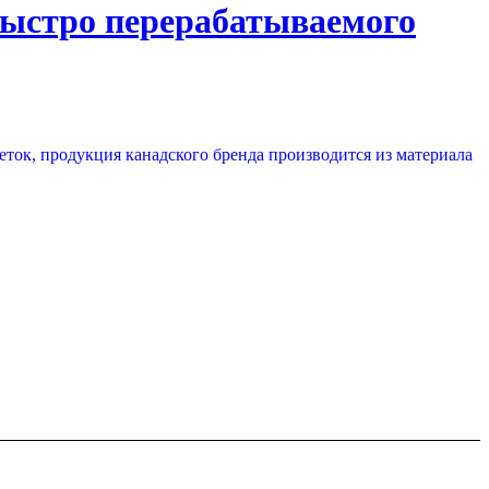
 быстро перерабатываемого
еток, продукция канадского бренда производится из материала