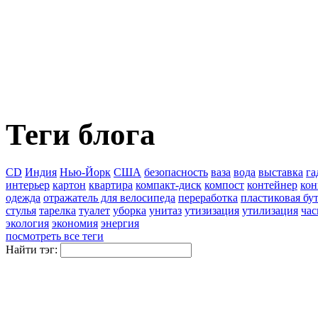
Теги блога
CD
Индия
Нью-Йорк
США
безопасность
ваза
вода
выставка
га
интерьер
картон
квартира
компакт-диск
компост
контейнер
кон
одежда
отражатель для велосипеда
переработка
пластиковая бу
стулья
тарелка
туалет
уборка
унитаз
утизизация
утилизация
ча
экология
экономия
энергия
посмотреть все теги
Найти тэг: