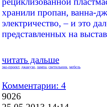
рециклизованной пластмас
хранили пропан, ванна-дж
электричество, – и это да
представленных на выстав
читать дальше
эко-проект
,
джакузи
,
лампа
,
светильник
,
мебель
Комментарии: 4
9026
25.05.2013 14:14