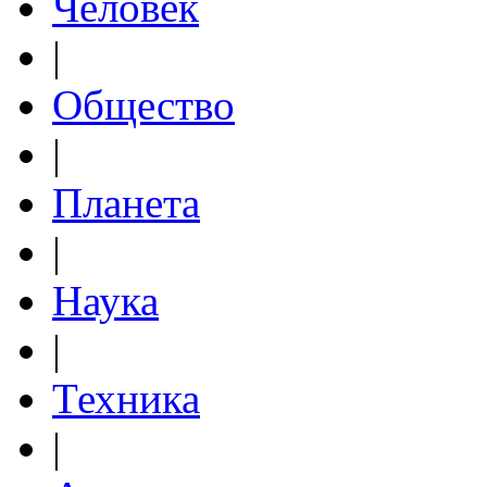
Человек
|
Общество
|
Планета
|
Наука
|
Техника
|