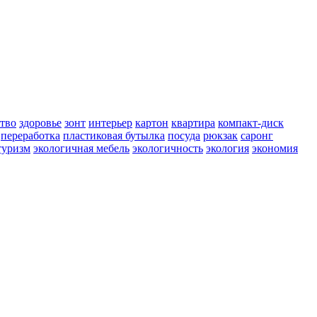
ство
здоровье
зонт
интерьер
картон
квартира
компакт-диск
переработка
пластиковая бутылка
посуда
рюкзак
саронг
туризм
экологичная мебель
экологичность
экология
экономия