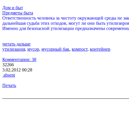
Дом и быт
Предметы быта
Ответственность человека за чистоту окружающей среды не зака
дальнейшая судьба этих отходов, могут ли они быть утилизиро
Именно для безопасной утилизации предназначены современны
читать дальше
утилизация
,
мусор
,
мусорный бак
,
компост
,
контейнер
Комментарии: 38
32266
3.02.2012 00:28
absent
Печать