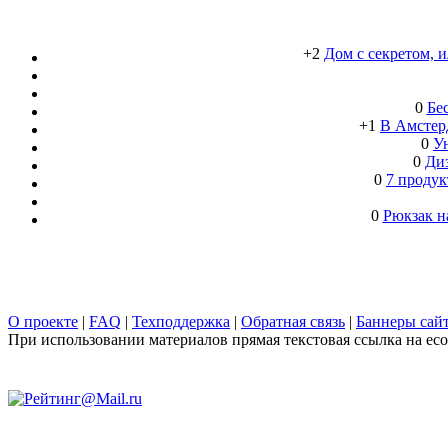
+2
Дом с секретом, 
0
Бе
+1
В Амстерд
0
Ун
0
Ди
0
7 продук
0
Рюкзак н
О проекте
|
FAQ
|
Техподдержка
|
Обратная связь
|
Баннеры сай
При использовании материалов прямая текстовая ссылка на ecob