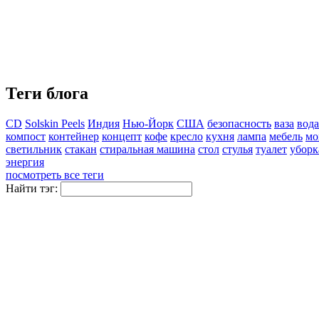
Теги блога
CD
Solskin Peels
Индия
Нью-Йорк
США
безопасность
ваза
вода
компост
контейнер
концепт
кофе
кресло
кухня
лампа
мебель
мо
светильник
стакан
стиральная машина
стол
стулья
туалет
уборк
энергия
посмотреть все теги
Найти тэг: