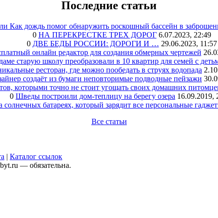
Последние статьи
или Как дождь помог обнаружить роскошный бассейн в заброшен
0
НА ПЕРЕКРЕСТКЕ ТРЕХ ДОРОГ
6.07.2023, 22:49
0
ДВЕ БЕДЫ РОССИИ: ДОРОГИ И …
29.06.2023, 11:57
сплатный онлайн редактор для создания обмерных чертежей
26.0
аме старую школу преобразовали в 10 квартир для семей с деть
икальные ресторан, где можно пообедать в струях водопада
2.10
зайнер создаёт из бумаги неповторимые подводные пейзажи
30.0
тов, которыми точно не стоит угощать своих домашних питомце
0
Шведы построили дом-теплицу на берегу озера
16.09.2019, 
а солнечных батареях, который зарядит все персональные гадже
Все статьи
та
|
Каталог ссылок
yt.ru — обязательна.