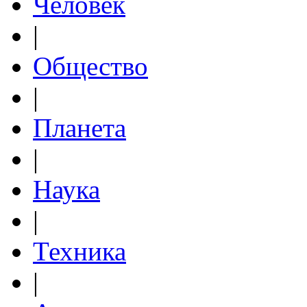
Человек
|
Общество
|
Планета
|
Наука
|
Техника
|