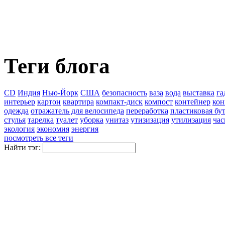
Теги блога
CD
Индия
Нью-Йорк
США
безопасность
ваза
вода
выставка
га
интерьер
картон
квартира
компакт-диск
компост
контейнер
кон
одежда
отражатель для велосипеда
переработка
пластиковая бу
стулья
тарелка
туалет
уборка
унитаз
утизизация
утилизация
ча
экология
экономия
энергия
посмотреть все теги
Найти тэг: