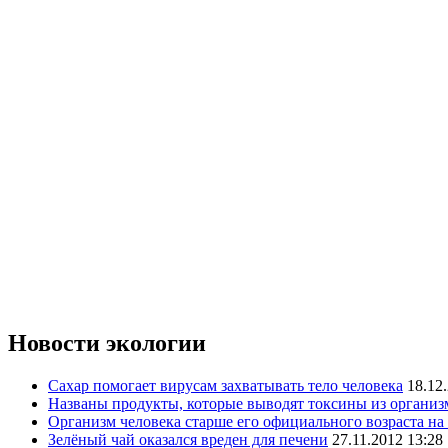
Новости экологии
Сахар помогает вирусам захватывать тело человека
18.12
Названы продукты, которые выводят токсины из организ
Организм человека старше его официального возраста на 
Зелёный чай оказался вреден для печени
27.11.2012 13:28