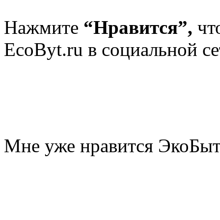
Нажмите
“Нравится”,
чт
EcoByt.ru в социальной се
Мне уже нравится ЭкоБы