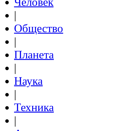
Человек
|
Общество
|
Планета
|
Наука
|
Техника
|