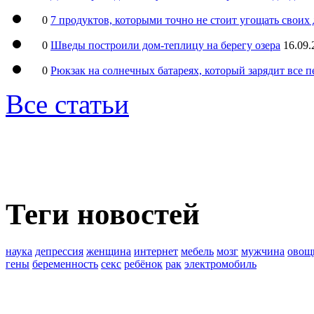
0
7 продуктов, которыми точно не стоит угощать свои
0
Шведы построили дом-теплицу на берегу озера
16.09.
0
Рюкзак на солнечных батареях, который зарядит все 
Все статьи
Теги новостей
наука
депрессия
женщина
интернет
мебель
мозг
мужчина
овощ
гены
беременность
секс
ребёнок
рак
электромобиль