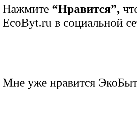
Нажмите
“Нравится”,
чт
EcoByt.ru в социальной се
Мне уже нравится ЭкоБы