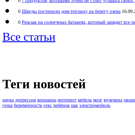
0
7 продуктов, которыми точно не стоит угощать свои
0
Шведы построили дом-теплицу на берегу озера
16.09.
0
Рюкзак на солнечных батареях, который зарядит все 
Все статьи
Теги новостей
наука
депрессия
женщина
интернет
мебель
мозг
мужчина
овощ
гены
беременность
секс
ребёнок
рак
электромобиль