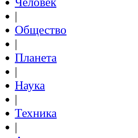
Человек
|
Общество
|
Планета
|
Наука
|
Техника
|