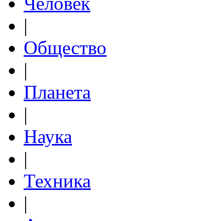
Человек
|
Общество
|
Планета
|
Наука
|
Техника
|