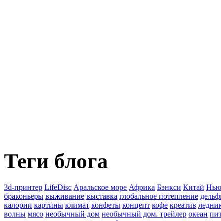
Теги блога
3d-принтер
LifeDisc
Аральское море
Африка
Бэнкси
Китай
Нью
браконьеры
выживание
выставка
глобальное потепление
дель
калории
картины
климат
конфеты
концепт
кофе
креатив
ледни
волны
мясо
необычный дом
необычный дом. трейлер
океан
пи