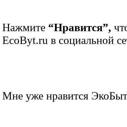
Нажмите
“Нравится”,
чт
EcoByt.ru в социальной се
Мне уже нравится ЭкоБы