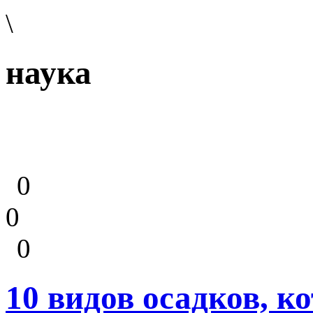
\
наука
0
0
0
10 видов осадков, к