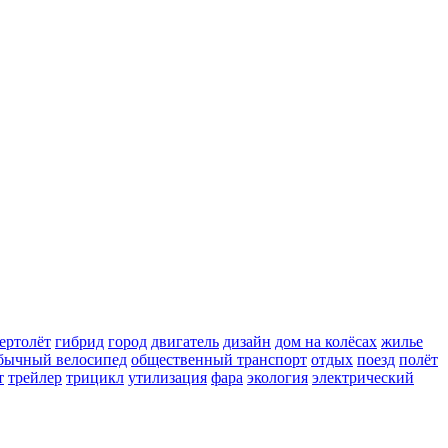
ертолёт
гибрид
город
двигатель
дизайн
дом на колёсах
жилье
бычный велосипед
общественный транспорт
отдых
поезд
полёт
т
трейлер
трицикл
утилизация
фара
экология
электрический