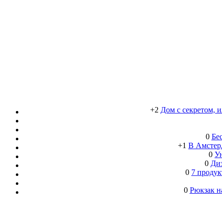
+2
Дом с секретом, 
0
Бе
+1
В Амстерд
0
Ун
0
Ди
0
7 продук
0
Рюкзак н