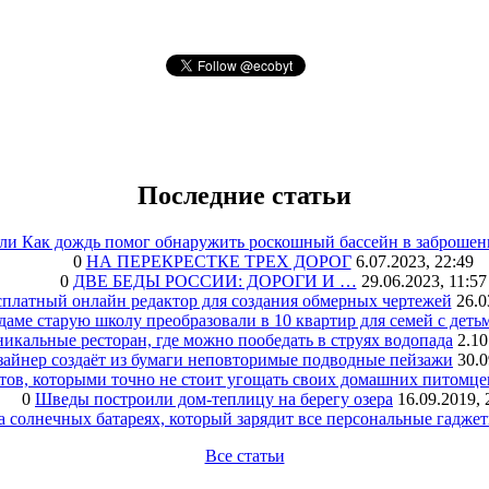
Последние статьи
или Как дождь помог обнаружить роскошный бассейн в заброшен
0
НА ПЕРЕКРЕСТКЕ ТРЕХ ДОРОГ
6.07.2023, 22:49
0
ДВЕ БЕДЫ РОССИИ: ДОРОГИ И …
29.06.2023, 11:57
сплатный онлайн редактор для создания обмерных чертежей
26.0
аме старую школу преобразовали в 10 квартир для семей с деть
икальные ресторан, где можно пообедать в струях водопада
2.10
зайнер создаёт из бумаги неповторимые подводные пейзажи
30.0
тов, которыми точно не стоит угощать своих домашних питомце
0
Шведы построили дом-теплицу на берегу озера
16.09.2019, 
а солнечных батареях, который зарядит все персональные гадже
Все статьи