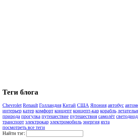
Теги блога
Chevrolet
Renault
Голландия
Китай
США
Япония
автобус
автом
интерьер
катер
комфорт
концепт
концепт-кар
корабль
летатель
природа
прогулка
путешествие
путешествия
самолёт
светодио
транспорт
электрокар
электромобиль
энергия
яхта
посмотреть все теги
Найти тэг: