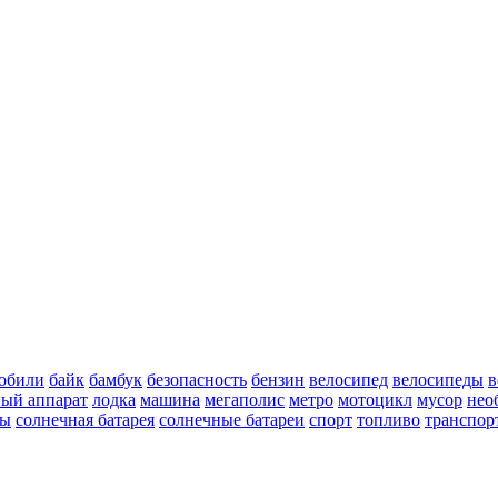
обили
байк
бамбук
безопасность
бензин
велосипед
велосипеды
в
ный аппарат
лодка
машина
мегаполис
метро
мотоцикл
мусор
нео
ды
солнечная батарея
солнечные батареи
спорт
топливо
транспор