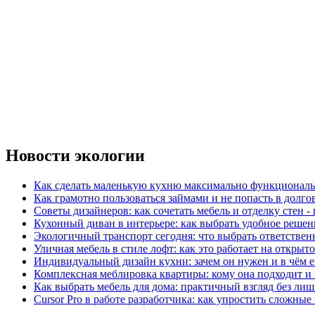
Новости экологии
Как сделать маленькую кухню максимально функциональ
Как грамотно пользоваться займами и не попасть в долг
Советы дизайнеров: как сочетать мебель и отделку стен -
Кухонный диван в интерьере: как выбрать удобное решен
Экологичный транспорт сегодня: что выбрать ответствен
Уличная мебель в стиле лофт: как это работает на открыт
Индивидуальный дизайн кухни: зачем он нужен и в чём 
Комплексная меблировка квартиры: кому она подходит и 
Как выбрать мебель для дома: практичный взгляд без ли
Cursor Pro в работе разработчика: как упростить сложные