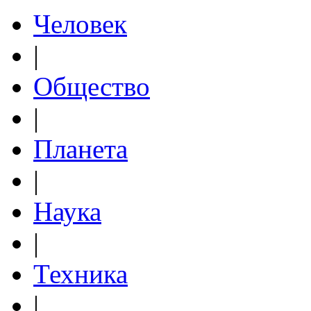
Человек
|
Общество
|
Планета
|
Наука
|
Техника
|