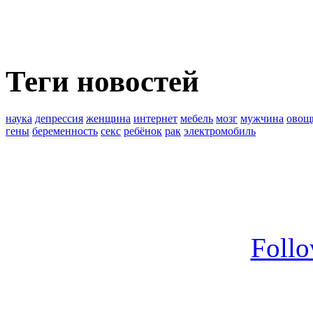
Теги новостей
наука
депрессия
женщина
интернет
мебель
мозг
мужчина
овощ
гены
беременность
секс
ребёнок
рак
электромобиль
Foll