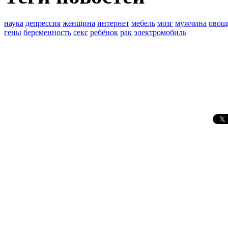
наука
депрессия
женщина
интернет
мебель
мозг
мужчина
овощ
гены
беременность
секс
ребёнок
рак
электромобиль