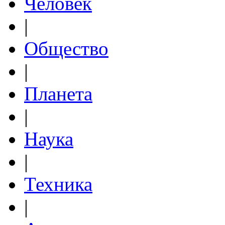
Человек
|
Общество
|
Планета
|
Наука
|
Техника
|