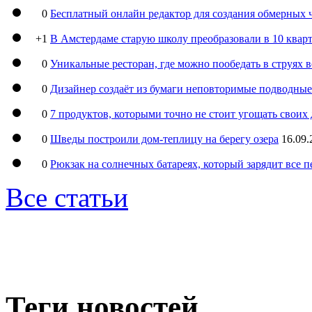
0
Бесплатный онлайн редактор для создания обмерных 
+1
В Амстердаме старую школу преобразовали в 10 кварт
0
Уникальные ресторан, где можно пообедать в струях 
0
Дизайнер создаёт из бумаги неповторимые подводны
0
7 продуктов, которыми точно не стоит угощать свои
0
Шведы построили дом-теплицу на берегу озера
16.09.
0
Рюкзак на солнечных батареях, который зарядит все 
Все статьи
Теги новостей