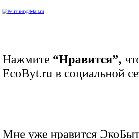
Нажмите
“Нравится”,
чт
EcoByt.ru в социальной се
Мне уже нравится ЭкоБы