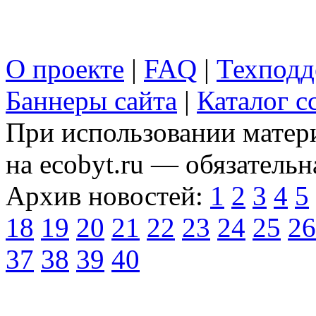
О проекте
|
FAQ
|
Техподд
Баннеры сайта
|
Каталог с
При использовании матери
на ecobyt.ru — обязательн
Архив новостей:
1
2
3
4
5
18
19
20
21
22
23
24
25
26
37
38
39
40