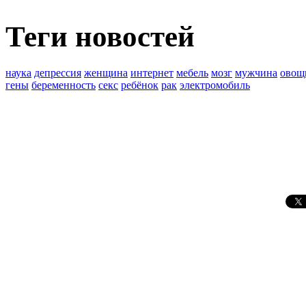
Теги новостей
наука
депрессия
женщина
интернет
мебель
мозг
мужчина
овощ
гены
беременность
секс
ребёнок
рак
электромобиль