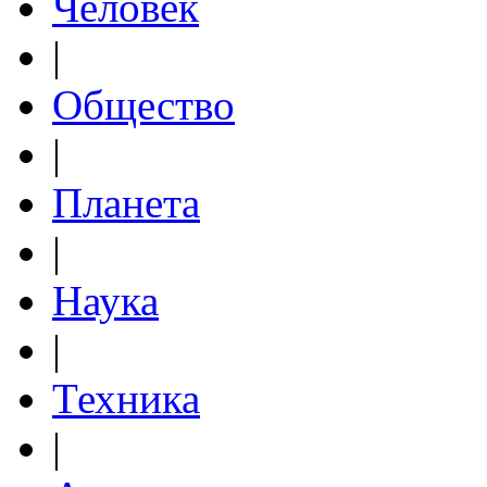
Человек
|
Общество
|
Планета
|
Наука
|
Техника
|