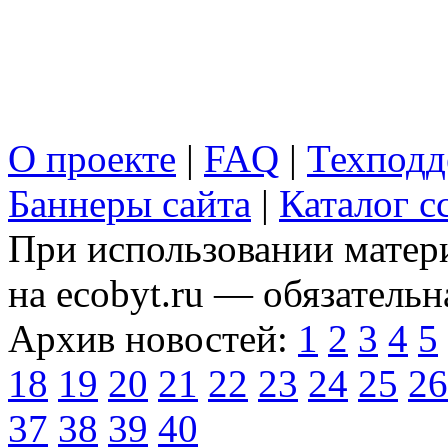
О проекте
|
FAQ
|
Техподд
Баннеры сайта
|
Каталог с
При использовании матери
на ecobyt.ru — обязательн
Архив новостей:
1
2
3
4
5
18
19
20
21
22
23
24
25
26
37
38
39
40