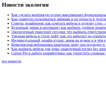
Новости экологии
Как сделать маленькую кухню максимально функциональ
Как грамотно пользоваться займами и не попасть в долг
Советы дизайнеров: как сочетать мебель и отделку стен -
Кухонный диван в интерьере: как выбрать удобное решен
Экологичный транспорт сегодня: что выбрать ответствен
Уличная мебель в стиле лофт: как это работает на открыт
Индивидуальный дизайн кухни: зачем он нужен и в чём 
Комплексная меблировка квартиры: кому она подходит и 
Как выбрать мебель для дома: практичный взгляд без ли
Cursor Pro в работе разработчика: как упростить сложные
все новости