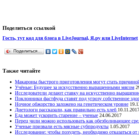
Поделиться ссылкой
Гость, тут код для блога в LiveJournal, Я.ру или LiveInternet
Поделиться…
Также читайте
Макароны быстрого приготовления могут стать причино
Учёные: Будущее за искусственно выращенными мясом
2
Исследователи делают ставку на искусственно выращенн
Поклонники фастфуда ставят под угрозу собственное здо
Ночное обжорство заложено на генетическом уровне
19.1
Диетологи рассказали, как правильно есть хлеб
10.11.201
Еда может ускорить старение – ученые
24.06.2017
Перец чили можно использовать как обезболивающее сре
Ученые призвали есть мясные субпродукты
1.05.2017
Исследование: чтобы похудеть, необходимо отказаться от