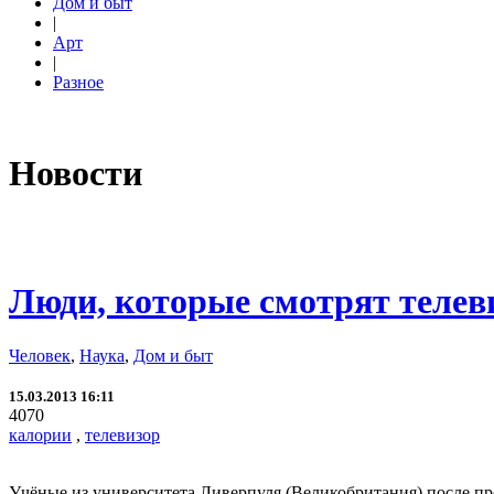
Дом и быт
|
Арт
|
Разное
Новости
Люди, которые смотрят телев
Человек
,
Наука
,
Дом и быт
15.03.2013 16:11
4070
калории
,
телевизор
Учёные из университета Ливерпуля (Великобритания) после пр