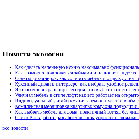
Новости экологии
Как сделать маленькую кухню максимально функциональ
Как грамотно пользоваться займами и не попасть в долг
Советы дизайнеров: как сочетать мебель и отделку стен -
Кухонный диван в интерьере: как выбрать удобное решен
Экологичный транспорт сегодня: что выбрать ответствен
Уличная мебель в стиле лофт: как это работает на открыт
Индивидуальный дизайн кухни: зачем он нужен и в чём 
Комплексная меблировка квартиры: кому она подходит и 
Как выбрать мебель для дома: практичный взгляд без ли
Cursor Pro в работе разработчика: как упростить сложные
все новости