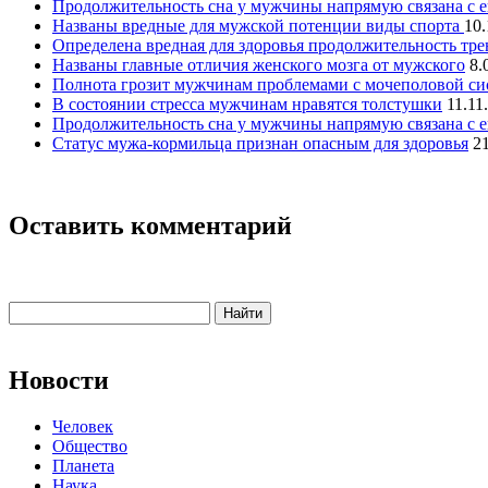
Продолжительность сна у мужчины напрямую связана с е
Названы вредные для мужской потенции виды спорта
10.
Определена вредная для здоровья продолжительность тр
Названы главные отличия женского мозга от мужского
8.
Полнота грозит мужчинам проблемами с мочеполовой си
В состоянии стресса мужчинам нравятся толстушки
11.11
Продолжительность сна у мужчины напрямую связана с е
Статус мужа-кормильца признан опасным для здоровья
2
Оставить комментарий
Новости
Человек
Общество
Планета
Наука