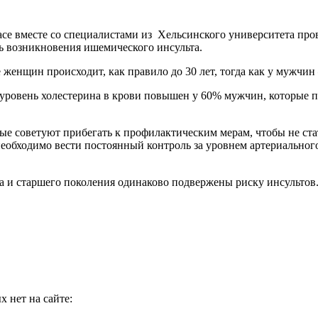
е вместе со специалистами из Хельсинского университета прове
сть возникновения ишемического инсульта.
женщин происходит, как правило до 30 лет, тогда как у мужчин 
ровень холестерина в крови повышен у 60% мужчин, которые пе
ые советуют прибегать к профилактическим мерам, чтобы не ста
еобходимо вести постоянный контроль за уровнем артериального 
а и старшего поколения одинаково подвержены риску инсультов
 нет на сайте: