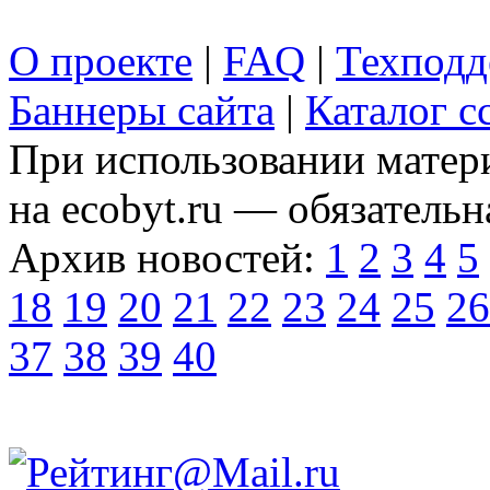
О проекте
|
FAQ
|
Техподд
Баннеры сайта
|
Каталог с
При использовании матери
на ecobyt.ru — обязательн
Архив новостей:
1
2
3
4
5
18
19
20
21
22
23
24
25
26
37
38
39
40