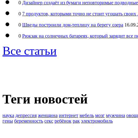
0
Дизайнер создаёт из бумаги неповторимые подводны
0
7 продуктов, которыми точно не стоит угощать свои
0
Шведы построили дом-теплицу на берегу озера
16.09.
0
Рюкзак на солнечных батареях, который зарядит все 
Все статьи
Теги новостей
наука
депрессия
женщина
интернет
мебель
мозг
мужчина
овощ
гены
беременность
секс
ребёнок
рак
электромобиль