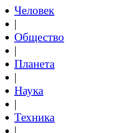
Человек
|
Общество
|
Планета
|
Наука
|
Техника
|