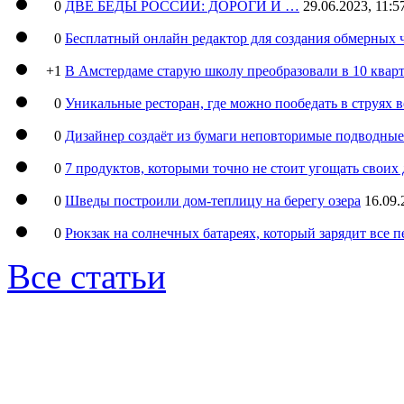
0
ДВЕ БЕДЫ РОССИИ: ДОРОГИ И …
29.06.2023, 11:5
0
Бесплатный онлайн редактор для создания обмерных 
+1
В Амстердаме старую школу преобразовали в 10 кварт
0
Уникальные ресторан, где можно пообедать в струях 
0
Дизайнер создаёт из бумаги неповторимые подводны
0
7 продуктов, которыми точно не стоит угощать свои
0
Шведы построили дом-теплицу на берегу озера
16.09.
0
Рюкзак на солнечных батареях, который зарядит все 
Все статьи