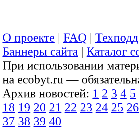
О проекте
|
FAQ
|
Техподд
Баннеры сайта
|
Каталог с
При использовании матери
на ecobyt.ru — обязательн
Архив новостей:
1
2
3
4
5
18
19
20
21
22
23
24
25
26
37
38
39
40