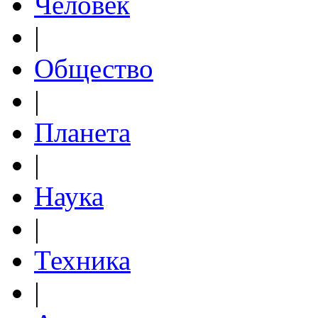
Человек
|
Общество
|
Планета
|
Наука
|
Техника
|