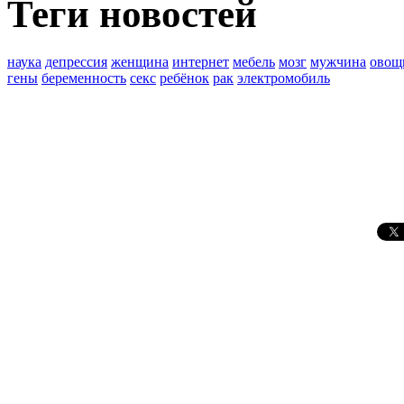
Теги новостей
наука
депрессия
женщина
интернет
мебель
мозг
мужчина
овощ
гены
беременность
секс
ребёнок
рак
электромобиль