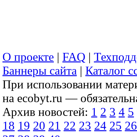
О проекте
|
FAQ
|
Техподд
Баннеры сайта
|
Каталог с
При использовании матери
на ecobyt.ru — обязательн
Архив новостей:
1
2
3
4
5
18
19
20
21
22
23
24
25
26