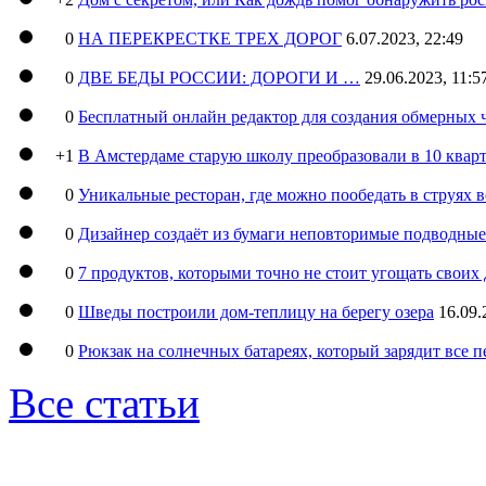
0
НА ПЕРЕКРЕСТКЕ ТРЕХ ДОРОГ
6.07.2023, 22:49
0
ДВЕ БЕДЫ РОССИИ: ДОРОГИ И …
29.06.2023, 11:5
0
Бесплатный онлайн редактор для создания обмерных 
+1
В Амстердаме старую школу преобразовали в 10 кварт
0
Уникальные ресторан, где можно пообедать в струях 
0
Дизайнер создаёт из бумаги неповторимые подводны
0
7 продуктов, которыми точно не стоит угощать свои
0
Шведы построили дом-теплицу на берегу озера
16.09.
0
Рюкзак на солнечных батареях, который зарядит все 
Все статьи