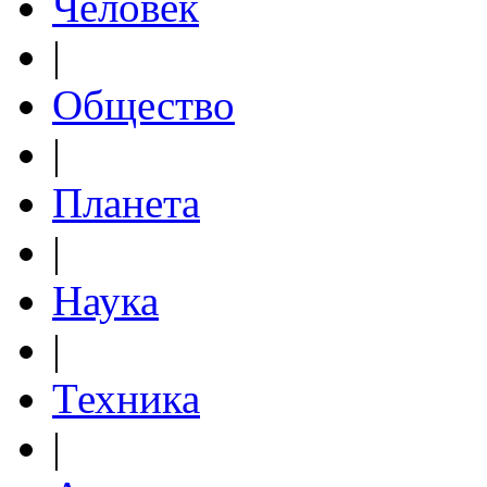
Человек
|
Общество
|
Планета
|
Наука
|
Техника
|