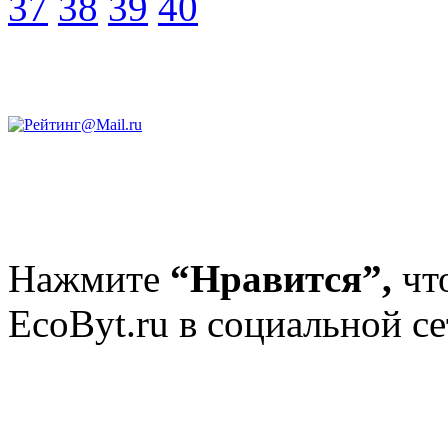
37
38
39
40
Нажмите
“Нравится”,
чт
EcoByt.ru в социальной се