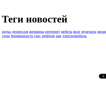
Теги новостей
наука
депрессия
женщина
интернет
мебель
мозг
мужчина
овощ
гены
беременность
секс
ребёнок
рак
электромобиль