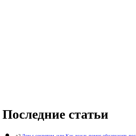
Последние статьи
+2
Дом с секретом, или Как дождь помог обнаружить ро