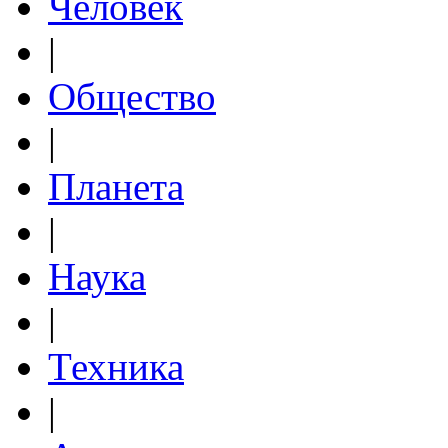
Человек
|
Общество
|
Планета
|
Наука
|
Техника
|