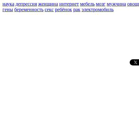
наука
депрессия
женщина
интернет
мебель
мозг
мужчина
овощ
гены
беременность
секс
ребёнок
рак
электромобиль