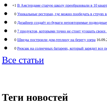
+1
В Амстердаме старую школу преобразовали в 10 кварт
0
Уникальные ресторан, где можно пообедать в струях 
0
Дизайнер создаёт из бумаги неповторимые подводны
0
7 продуктов, которыми точно не стоит угощать свои
0
Шведы построили дом-теплицу на берегу озера
16.09.
0
Рюкзак на солнечных батареях, который зарядит все 
Все статьи
Теги новостей