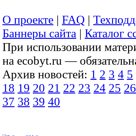
О проекте
|
FAQ
|
Техподд
Баннеры сайта
|
Каталог с
При использовании матери
на ecobyt.ru — обязательн
Архив новостей:
1
2
3
4
5
18
19
20
21
22
23
24
25
26
37
38
39
40