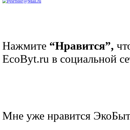
Нажмите
“Нравится”,
чт
EcoByt.ru в социальной се
Мне уже нравится ЭкоБы