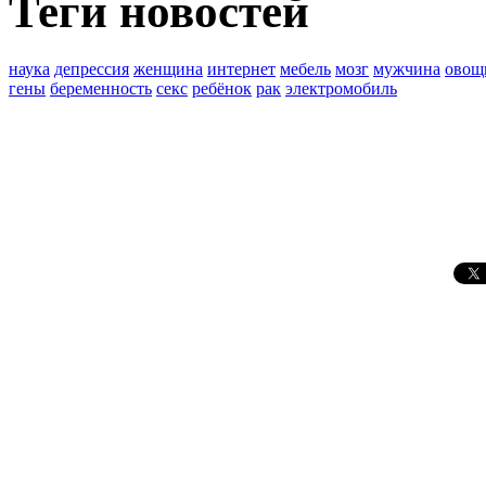
Теги новостей
наука
депрессия
женщина
интернет
мебель
мозг
мужчина
овощ
гены
беременность
секс
ребёнок
рак
электромобиль