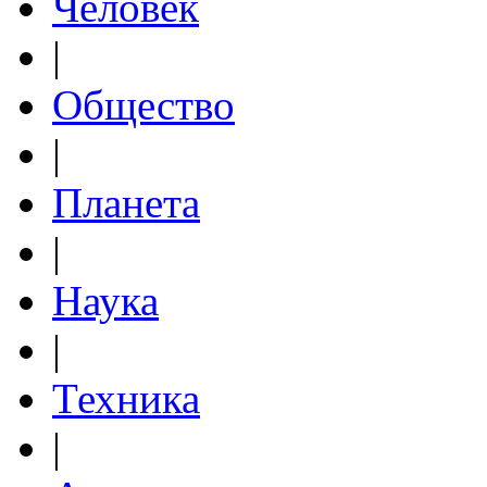
Человек
|
Общество
|
Планета
|
Наука
|
Техника
|