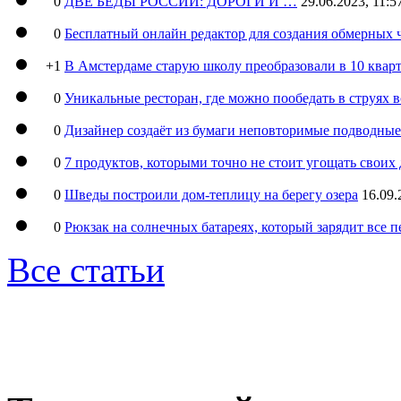
0
ДВЕ БЕДЫ РОССИИ: ДОРОГИ И …
29.06.2023, 11:5
0
Бесплатный онлайн редактор для создания обмерных 
+1
В Амстердаме старую школу преобразовали в 10 кварт
0
Уникальные ресторан, где можно пообедать в струях 
0
Дизайнер создаёт из бумаги неповторимые подводны
0
7 продуктов, которыми точно не стоит угощать свои
0
Шведы построили дом-теплицу на берегу озера
16.09.
0
Рюкзак на солнечных батареях, который зарядит все 
Все статьи