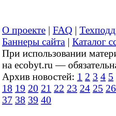
О проекте
|
FAQ
|
Техподд
Баннеры сайта
|
Каталог с
При использовании матери
на ecobyt.ru — обязательн
Архив новостей:
1
2
3
4
5
18
19
20
21
22
23
24
25
26
37
38
39
40