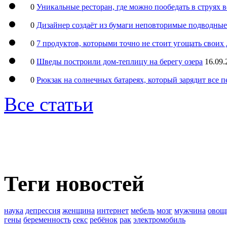
0
Уникальные ресторан, где можно пообедать в струях 
0
Дизайнер создаёт из бумаги неповторимые подводны
0
7 продуктов, которыми точно не стоит угощать свои
0
Шведы построили дом-теплицу на берегу озера
16.09.
0
Рюкзак на солнечных батареях, который зарядит все 
Все статьи
Теги новостей
наука
депрессия
женщина
интернет
мебель
мозг
мужчина
овощ
гены
беременность
секс
ребёнок
рак
электромобиль