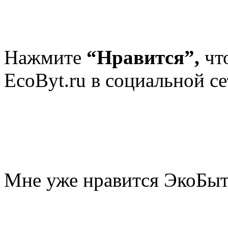
Нажмите
“Нравится”,
чт
EcoByt.ru в социальной се
Мне уже нравится ЭкоБы