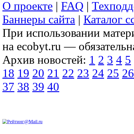
О проекте
|
FAQ
|
Техподд
Баннеры сайта
|
Каталог с
При использовании матери
на ecobyt.ru — обязательн
Архив новостей:
1
2
3
4
5
18
19
20
21
22
23
24
25
26
37
38
39
40