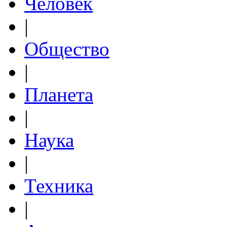
Человек
|
Общество
|
Планета
|
Наука
|
Техника
|