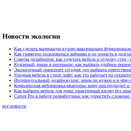
Новости экологии
Как сделать маленькую кухню максимально функциональ
Как грамотно пользоваться займами и не попасть в долг
Советы дизайнеров: как сочетать мебель и отделку стен -
Кухонный диван в интерьере: как выбрать удобное решен
Экологичный транспорт сегодня: что выбрать ответствен
Уличная мебель в стиле лофт: как это работает на открыт
Индивидуальный дизайн кухни: зачем он нужен и в чём 
Комплексная меблировка квартиры: кому она подходит и 
Как выбрать мебель для дома: практичный взгляд без ли
Cursor Pro в работе разработчика: как упростить сложные
все новости