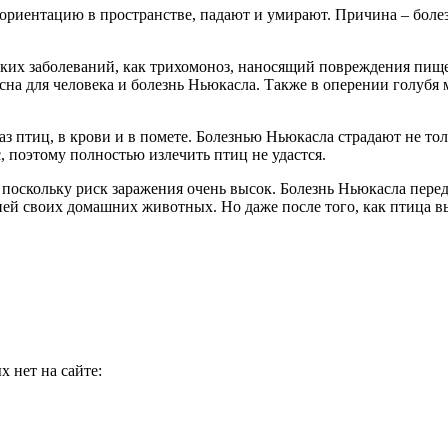
ориентацию в пространстве, падают и умирают. Причина – болез
их заболеваний, как трихомоноз, наносящий повреждения пищев
сна для человека и болезнь Ньюкасла. Также в оперении голубя
аз птиц, в крови и в помете. Болезнью Ньюкасла страдают не то
, поэтому полностью излечить птиц не удастся.
поскольку риск заражения очень высок. Болезнь Ньюкасла пере
 ней своих домашних животных. Но даже после того, как птица в
 нет на сайте: