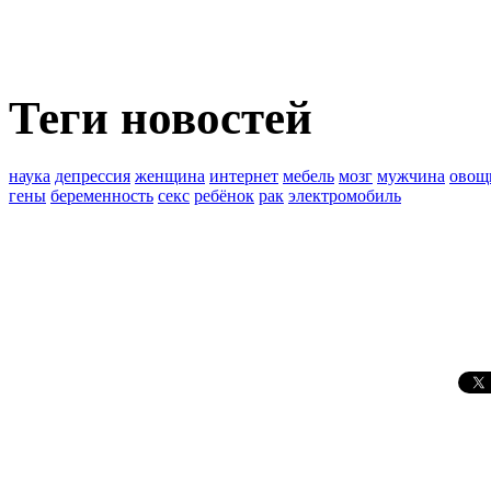
Теги новостей
наука
депрессия
женщина
интернет
мебель
мозг
мужчина
овощ
гены
беременность
секс
ребёнок
рак
электромобиль