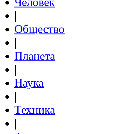
Человек
|
Общество
|
Планета
|
Наука
|
Техника
|