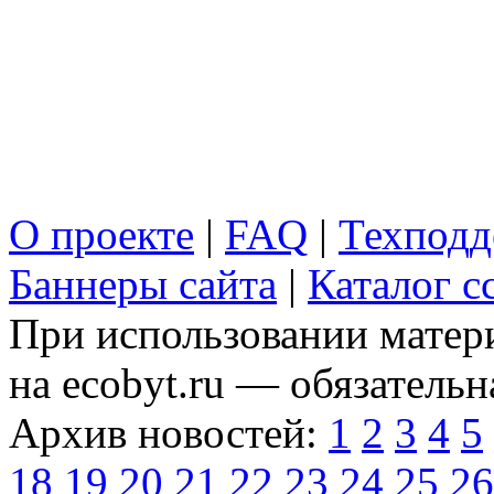
О проекте
|
FAQ
|
Техподд
Баннеры сайта
|
Каталог с
При использовании матери
на ecobyt.ru — обязательн
Архив новостей:
1
2
3
4
5
18
19
20
21
22
23
24
25
26