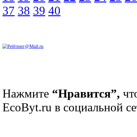
37
38
39
40
Нажмите
“Нравится”,
чт
EcoByt.ru в социальной се